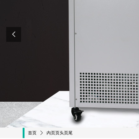
首页
ꄲ
内页页头页尾