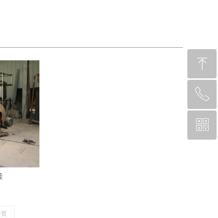
ꁸ
ꂅ
回到顶部
ꀥ
021-60147904
微信二维码
釜
一页